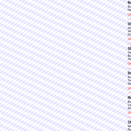
B
Bo
Ha
Ur
--
Gl
Gl
Vo
Dr
Ur
--
SE
Di
Be
De
Ur
--
B
Au
Ta
de
Ur
--
M
Be
Le
Di
Ur
--
T
Mi
Ro