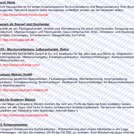
osch Home
sch Hausgeräte ist Ihr bester Ansprechpartner für Kundendienst und Reperaturservice Ihrer Bos
usgeräte. Niemand versteht seine Hausgeräte schließlich besser, als der Hersteller selbst.
l: http://www.bosch-home.com/de
-----
astale.de Spiegel und Glashandel
astale.de der Flachglashandel, Vertrieb und Dienstleistung für privat und Gewerbe. Fertigung von
rdächern, Überdachungen und Trennwände, Glas-Lichtschächte, ESG, Ornament- und Strukturg
ahtglas, Fensterglas, Schaufenstern, Glasgeländer, Küchenrü
l: http://www.glastale.de
-----
FA - Blechverarbeitung, Lüftungskanäle, Rohre
e HERMANN SEFRANEK GmbH & Co. KG bearbeitet für Sie alles was aus Blech ist. Abgasrohre,
lüftungskanäle, Wetterschutzgitter, Kaminabzugshauben, Dachdurchführungen, Kamineinsatzroh
flektorhauben etc.
l: http://www.sefranek.com/
-----
aumann Malerei GmbH
sführung sämtlicher Malerarbeiten. Fassadengestaltung. Wärmedämmung. Innengestaltung.
pezieren. Energieberatung. Bodenverlegen. Zertifizierter Sachverständiger für Bauschadenbewe
s Malerhandwerks
l: http://www.baumann-malerei.de
-----
ake-Up Academy Munich
i der Make-up Academy Munich können Sie sich von Profis als Make-up Artist ausbilden lassen.
rnen sie alle Tipps und Tricks in einem anerkannten Ausbildungsbetrieb. Sie können die einzeln
sziplinen wie Hairstyling oder Naildesign, Airbrush-Make-u
l: http://www.makeupacademy.de
-----
AS Schwinghammer
t unserem Einfrierservice Einfrierarbeiten - Rohreinfrierung sind unsere Mitarbeiter in der Lage
hrleitungen, mit den Nennweiten DN 40 bis DN 300, zu vereisen. Eine Rohrleitung muss nicht m