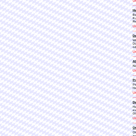
Ur
--
He
Be
Ku
Re
Ur
--
De
Wi
DU
od
Ur
--
Ab
Na
Ur
--
Pi
Pi
H
Ur
--
De
Ha
ex
Gl
Ur
--
Ot
Ot
au