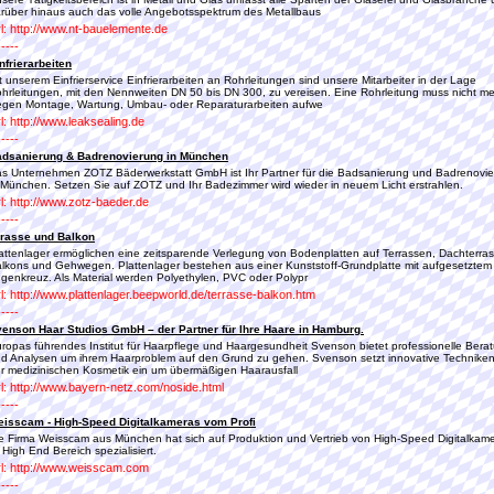
rüber hinaus auch das volle Angebotsspektrum des Metallbaus
l: http://www.nt-bauelemente.de
-----
nfrierarbeiten
t unserem Einfrierservice Einfrierarbeiten an Rohrleitungen sind unsere Mitarbeiter in der Lage
hrleitungen, mit den Nennweiten DN 50 bis DN 300, zu vereisen. Eine Rohrleitung muss nicht m
gen Montage, Wartung, Umbau- oder Reparaturarbeiten aufwe
l: http://www.leaksealing.de
-----
dsanierung & Badrenovierung in München
s Unternehmen ZOTZ Bäderwerkstatt GmbH ist Ihr Partner für die Badsanierung und Badrenovi
 München. Setzen Sie auf ZOTZ und Ihr Badezimmer wird wieder in neuem Licht erstrahlen.
l: http://www.zotz-baeder.de
-----
rasse und Balkon
attenlager ermöglichen eine zeitsparende Verlegung von Bodenplatten auf Terrassen, Dachterra
lkons und Gehwegen. Plattenlager bestehen aus einer Kunststoff-Grundplatte mit aufgesetztem
genkreuz. Als Material werden Polyethylen, PVC oder Polypr
l: http://www.plattenlager.beepworld.de/terrasse-balkon.htm
-----
enson Haar Studios GmbH – der Partner für Ihre Haare in Hamburg.
ropas führendes Institut für Haarpflege und Haargesundheit Svenson bietet professionelle Bera
d Analysen um ihrem Haarproblem auf den Grund zu gehen. Svenson setzt innovative Technike
r medizinischen Kosmetik ein um übermäßigen Haarausfall
l: http://www.bayern-netz.com/noside.html
-----
isscam - High-Speed Digitalkameras vom Profi
e Firma Weisscam aus München hat sich auf Produktion und Vertrieb von High-Speed Digitalkam
 High End Bereich spezialisiert.
l: http://www.weisscam.com
-----