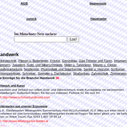
AGB
Impressum
zurück
Hauptseite
Im Münchner-Netz suchen:
andwerk
,
,
,
,
,
ektrotechnik
Fliesen u. Bodenleger
Friseur
Gerüstbau
Glas Fenster und Türen
Innungen
,
,
,
,
ammern
Juweliere, Gold- und Silberschmiede
Maler u. Tapezierer
Maurer u. Gipser
,
,
,
,
,
tallverarbeitung
Notdienste
Photovoltaik und Solarthermie
Sanitär u. Heizung
Schlosser
,
,
,
,
,
hornsteinfeger
Schreiner
Spengler u. Dachdecker
Straßenbau
Zahntechnik
Zimmereien
le Einträge für die Branche Handwerk
36
chmuck und Kunst
oduktion und Verkauf von edlem Gold- und Silberschmuck sowie Kunstgalerie mit wechselnden
sstellungen. Außerdem finden Sie bei uns exklusive Parfums für Sie und Ihn
l: http://www.schmuckundkunst.com
-----
ntergarten aus eigener Erzeugung
L.K. Glasfassaden Wintergarten Sonnenschutz Holz-ALU,Kunststoff, ALU. Alles aus einer Hand,
ndament bis zum Innenausbau www.Wintergarten-Kettler.at Fragen Sie lieber gleich uns, wir helf
nen zu Ihrem Traum. Fax 0043 1 897 29 65 14
l: http://www.Wintergarten-Kettler.at
-----