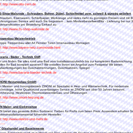
l: http://www.otto-zern.de
-----
S-Shop-Walsrode - Schrauben, Bohrer, Dübel, Schleifmittel uvm. schnell & günstig geliefert
hrauben, Eisenwaren, Schleifpapier, Werkzeuge und vieles mehr zu günstigen Preisen und mit Bli
eferungunser Service wird auch Sie begeistern ...kein MindestbestellwertBlitz - Lieferung bei nur 
Versandkosten pro Bestellung Einkauf au
l: http://www.2s-shop-walsrode.de
-----
eppenbau Meisterbetrieb
eppe Treppenbau aller Art Fenster Türen Innenausbau Montagen
l: http://www.bayern-netz.com/noside.html
-----
varia - Bäder - Technik GbR
i uns finden Sie alles rund ums Bad vom Installationszubehör bis zur kompletten Badeinrichtung.
llen Ihr Bad komplett sanieren? Wir erstellen Ihnen ein Angebot zum Festpreis! Wir bieten
ßanfertigungen bei Duschabtrennungen, Duschkabinen, Spiegel
l: http://www.bavaria-baeder-technik.de
-----
INONI Heizungsbau GmbH
r Meister- und Innungsbetrieb ZINONI ist Spezialist in Heiz- und Wärmetechnik. Für modernste
chnologie, hohe Qualitätund zuverlässigen Service ist ZINONI seit über 50 Jahren bekannt.
rnheizung, Heizkörper, ThermostatventileGas- und Ölheizungen
l: http://www.zinoni-heizung.de
-----
N Maler- und Elektroshop
N bietet das gesamte Brillux Sortiment. Farben für Profis zum fairen Preis. Ausserdem erhalten S
ektroinstallationsmaterial führender Hersteller.
l: http://www.elektro-und-mehr.de
-----
T Glashandel und Bauelemente
sere Tätigkeitsbereich ist in Metall und Glas umfasst alle Sparten der Glaserei und Glasbranche