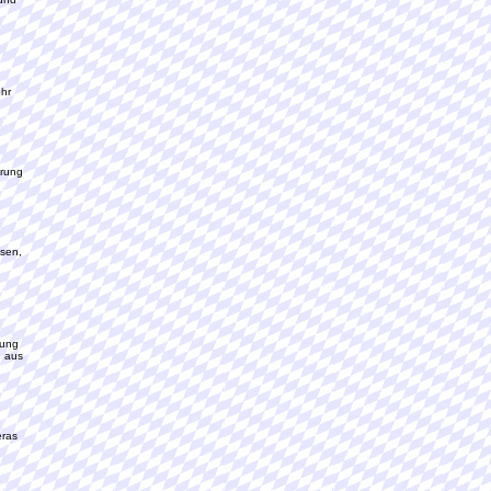
ehr
erung
ssen,
tung
n aus
eras