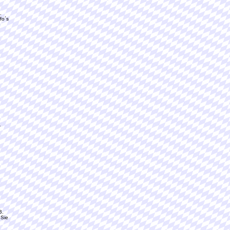
.
fo´s
-
B.
 Sie