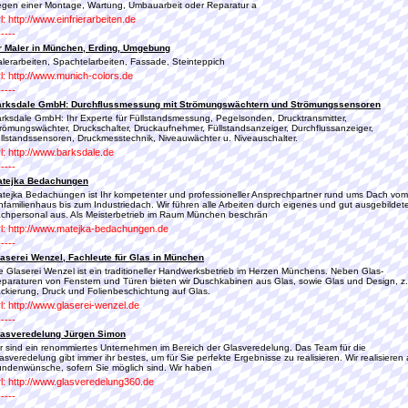
gen einer Montage, Wartung, Umbauarbeit oder Reparatur a
l: http://www.einfrierarbeiten.de
-----
r Maler in München, Erding, Umgebung
lerarbeiten, Spachtelarbeiten, Fassade, Steinteppich
l: http://www.munich-colors.de
-----
arksdale GmbH: Durchflussmessung mit Strömungswächtern und Strömungssensoren
rksdale GmbH: Ihr Experte für Füllstandsmessung, Pegelsonden, Drucktransmitter,
römungswächter, Druckschalter, Druckaufnehmer, Füllstandsanzeiger, Durchflussanzeiger,
llstandssensoren, Druckmesstechnik, Niveauwächter u. Niveauschalter.
l: http://www.barksdale.de
-----
atejka Bedachungen
tejka Bedachungen ist Ihr kompetenter und professioneller Ansprechpartner rund ums Dach vom
nfamilienhaus bis zum Industriedach. Wir führen alle Arbeiten durch eigenes und gut ausgebildet
chpersonal aus. Als Meisterbetrieb im Raum München beschrän
l: http://www.matejka-bedachungen.de
-----
aserei Wenzel, Fachleute für Glas in München
e Glaserei Wenzel ist ein traditioneller Handwerksbetrieb im Herzen Münchens. Neben Glas-
paraturen von Fenstern und Türen bieten wir Duschkabinen aus Glas, sowie Glas und Design, z
ckierung, Druck und Folienbeschichtung auf Glas.
l: http://www.glaserei-wenzel.de
-----
lasveredelung Jürgen Simon
r sind ein renommiertes Unternehmen im Bereich der Glasveredelung. Das Team für die
asveredelung gibt immer ihr bestes, um für Sie perfekte Ergebnisse zu realisieren. Wir realisieren 
ndenwünsche, sofern Sie möglich sind. Wir haben
l: http://www.glasveredelung360.de
-----