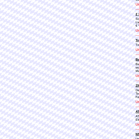
Ur
--
2 
Sc
Li
€ 
Ur
--
Tr
Tr
Ur
--
Ba
Be
wo
Ma
Ur
--
Z
De
Te
Fe
Ur
--
AT
AT
El
Ur
--
N
Un