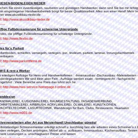
LIESEN-BODENLEGEN RIEDER
chen Sie einen zuverlässigen, sauberen und günstigen Handwerker, dann sind Sie bei mir richtig
in eingetragener Handwerksbetrieb bürgt für beste Qualitätsarbeit. Alles aus einer Hand! Mehr In
ter www.akustikbau-rieder.de
l: http://www.akustikbau-rieder.de
-----
iffige Fußbdensanierung für schwierige Untergründe
exbo, die pfiffige Fußbodensanierung für schwierige Untergründe.
l: http://www.flexbo.de
-----
les für´s Parkett
rkettboden, schleifen, versiegeln, verlegen, pvc, linoleum, parkett, laminat, Innungsfachbetrieb
berbayern
l: http://www.parkettfirma.de
-----
W-S & rent a Worker
r erledigen Aufträge für Heim und Handwerksfirmen : -Innenausbau -Dachausbau -Malerarbeiten 
denlegearbeiten Wir sind klein aber Fein . Aufträge werden exakt - termingerecht - fachgerecht
sgeführt . Viele Bereiche eine Preis das lohnt sich he
l: http://www.hws-service.homepage.t-online.de
-----
anddesign
ANDMALEREI, ILUSIONMALEREI, RAUMGESTALTUNG, FASADENWERBUNG,
CHRIFTENMALEREI, AIRBRUSH, ACRYLMALEREI, ÖLMALEREI, KUNSTKOPIEN,
ACHTELTECHNIK, LASURTECHNIK, Wanddesign für Bars, Clubs, Restaurants, Haarsalon
l: http://www.m001.de
-----
hreinerarbeiten aller Art aus Meisterhand! Unschlagbar günstig!
lbstständiger Schreinermeister erledigt schnell u. kurzfristig fast alle arbeiten eines Schreiner´s z.
den verlegen, Decken anbringen, Möbel ab- u. aufbauen, Innenausbau, Küchenaufbau. Testen
sere Leistungen u. unschlagbaren Preise und lassen