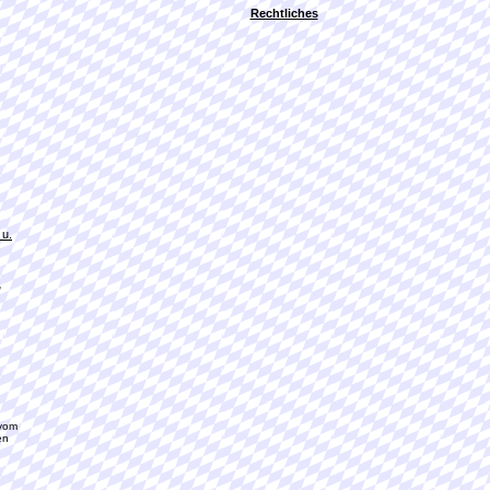
Rechtliches
 u.
,
 vom
en