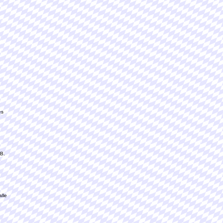
es
.B.
alle