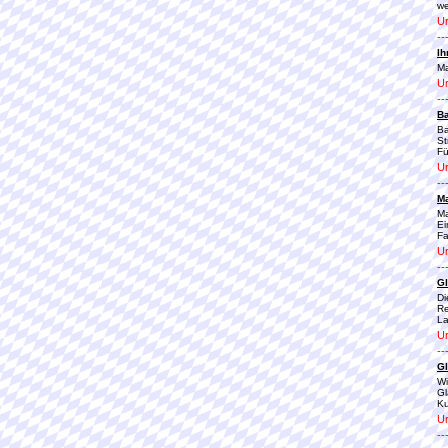
we
Ur
--
Ih
Ma
Ur
--
B
Ba
St
Fü
Ur
--
M
Ma
Ei
Fa
Ur
--
Gl
Di
Re
La
Ur
--
G
Wi
Gl
Ku
Ur
--