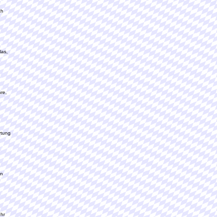
ch
las,
re,
rtung
en
ehr