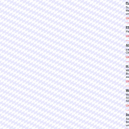
F
Su
Me
un
Ur
--
Pf
Fl
Ur
--
Al
pa
O
Ur
--
H-
Wi
Bo
au
Ur
--
W
W
S
SP
Ur
--
Sc
Se
Bö
un