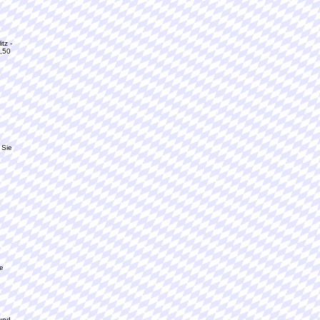
tz -
3,50
 Sie
ie
 und