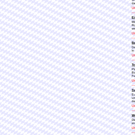
da
Ur
--
Ei
Mi
Ro
we
Ur
--
Ba
Da
in
Ur
--
Te
Pl
Ba
Fu
Ur
--
Sv
Eu
un
de
Ur
--
We
Di
im
Ur
--