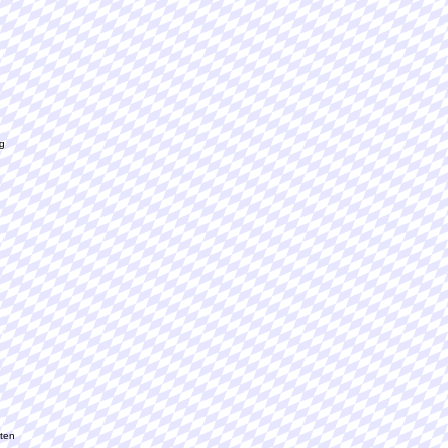
g
ten