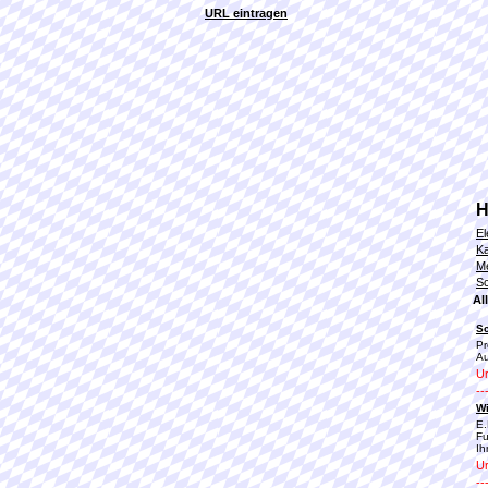
URL eintragen
H
El
K
Me
Sc
Al
S
Pr
Au
Ur
--
Wi
E.
Fu
Ih
Ur
--