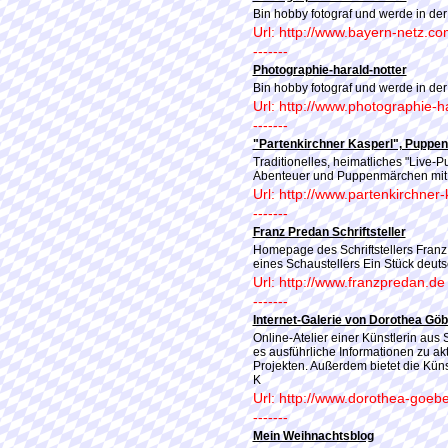
Bin hobby fotograf und werde in d
Url: http://www.bayern-netz.co
-------
Photographie-harald-notter
Bin hobby fotograf und werde in d
Url: http://www.photographie-h
-------
"Partenkirchner Kasperl", Puppe
Traditionelles, heimatliches "Live
Abenteuer und Puppenmärchen mit 
Url: http://www.partenkirchner-
-------
Franz Predan Schriftsteller
Homepage des Schriftstellers Franz
eines Schaustellers Ein Stück deuts
Url: http://www.franzpredan.de
-------
Internet-Galerie von Dorothea Göb
Online-Atelier einer Künstlerin aus
es ausführliche Informationen zu ak
Projekten. Außerdem bietet die Küns
K
Url: http://www.dorothea-goebe
-------
Mein Weihnachtsblog