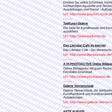
Erleben Sie selbst Schönheit, Harmon
hochwertigen Aquarelle und Zeichn
Ausstellungen und Presse. -Auftrag
Url: http://www.joachim-mink.d
-------
TopKunst-Galerie
Die Seite für Kunstfreunde und Küns
ausstellen!
Url: http://www.topkunst.de
-------
Das Literatur-Cafe im Internet
Das Literatur-Cafe - Der literarische
Url: http://www.literaturcafe.de/
-------
A+H PHOTOACTIVE Online Bildage
Online Bildagentur mit guten Reche
Feindaten-Download.
Url: http://www.photoactive.de
-------
Galerie Sternenstaub
Galerie Sternenstaub, die spirituell
Kunsthandwerk und Kunsthandwerk v
Ausstellungen
Url: http://www.galerie-sterne
-------
ARTE AURARI