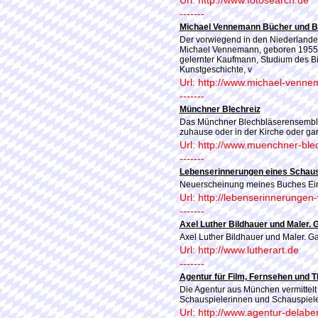
Url: http://www.fotosearch.de
-------
Michael Vennemann Bücher und Bi
Der vorwiegend in den Niederlanden 
Michael Vennemann, geboren 1955 
gelernter Kaufmann, Studium des B
Kunstgeschichte, v
Url: http://www.michael-venn
-------
Münchner Blechreiz
Das Münchner Blechbläserensemble.
zuhause oder in der Kirche oder gar 
Url: http://www.muenchner-ble
-------
Lebenserinnerungen eines Schaus
Neuerscheinung meines Buches Ein
Url: http://lebenserinnerungen
-------
Axel Luther Bildhauer und Maler. 
Axel Luther Bildhauer und Maler. G
Url: http://www.lutherart.de
-------
Agentur für Film, Fernsehen und T
Die Agentur aus München vermittelt 
Schauspielerinnen und Schauspiele
Url: http://www.agentur-delabe