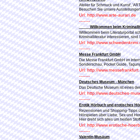
Atelier für Schmuck und Kunst', 'AR
Besuchen Sie unsere Ausstellungen
Url: http://www.arte-aurari.de
-------
_____Willkommen beim Kriminalli
Willkommen beim Literaturportal sc
Kriminalliteratur interessieren, sind 
Url: http://www.schwedenkrimi.
-------
Messe Frankfurt GmbH
Die Messe Frankfurt GmbH im Intern
Sonderschau, Pocket Guide, Tagun
Url: http://www.messefrankfurt
-------
Deutsches Museum - München
Das Deutsche Museum ist eines der
Url: http://www.deutsches-mu
-------
Erotik Hörbuch und erotisches Hör
Rezensionen und Shopping-Tipps üb
Hörspielen über Liebe, Sex und He
Hier dreht sich alles um heißen Stof
Url: http://www.erotische-hoer
-------
Valentin-Musäum