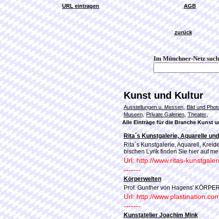
URL eintragen
AGB
zurück
Im Münchner-Netz such
Kunst und Kultur
,
Ausstellungen u. Messen
Bild und Phot
,
,
,
Museen
Private Galerien
Theater
Alle Einträge für die Branche Kunst 
Rita´s Kunstgalerie, Aquarelle und
Rita´s Kunstgalerie, Aquarell, Kreid
bischen Lyrik finden Sie hier auf
Url: http://www.ritas-kunstgaler
-------
Körperwelten
Prof. Gunther von Hagens' KÖ
Url: http://www.plastination.co
-------
Kunstatelier Joachim Mink