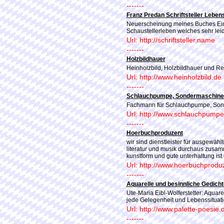
-------
Franz Predan Schriftsteller Lebe
Neuerscheinung meines Buches Ein 
Schaustellerleben welches sehr le
Url: http://schriftsteller.name
-------
Holzbildhauer
Heinholzbild, Holzbildhauer und Re
Url: http://www.heinholzbild.de
-------
Schlauchpumpe, Sondermaschine
Fachmann für Schlauchpumpe, So
Url: http://www.schlauchpumpe
-------
Hoerbuchproduzent
wir sind dienstleister für ausgewählt
literatur und musik durchaus zusam
kunstform und gute unterhaltung ist
Url: http://www.hoerbuchprodu
-------
Aquarelle und besinnliche Gedich
Ute-Maria Eibl-Wolferstetter: Aquare
jede Gelegenheit und Lebenssituat
Url: http://www.palette-poesie.
-------