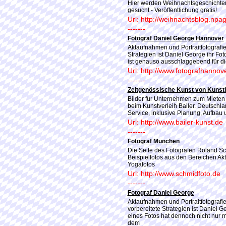
Hier werden Weihnachtsgeschichte
gesucht - Veröffentlichung gratis!
Url: http://weihnachtsblog.npa
-------
Fotograf Daniel George Hannover
Aktaufnahmen und Portraitfotografi
Strategien ist Daniel George ihr Fo
ist genauso ausschlaggebend für di
Url: http://www.fotografhannov
-------
Zeitgenössische Kunst von Kunst
Bilder für Unternehmen zum Mieten 
beim Kunstverleih Bailer. Deutschl
Service, inklusive Planung, Aufbau
Url: http://www.bailer-kunst.de
-------
Fotograf München
Die Seite des Fotografen Roland Sch
Beispielfotos aus den Bereichen Akt
Yogafotos
Url: http://www.schmidfoto.de
-------
Fotograf Daniel George
Aktaufnahmen und Portraitfotografi
vorbereitete Strategien ist Daniel Ge
eines Fotos hat dennoch nicht nur m
dem