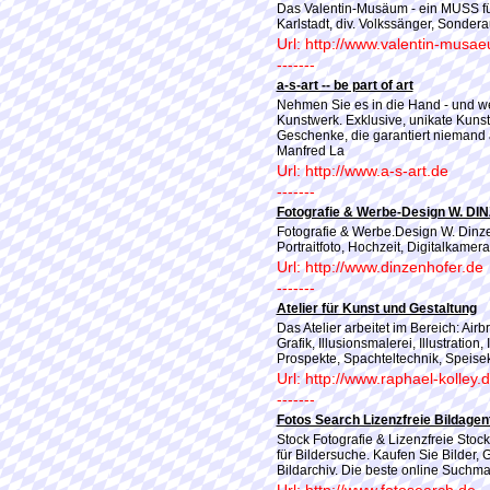
Das Valentin-Musäum - ein MUSS für
Karlstadt, div. Volkssänger, Sonde
Url: http://www.valentin-musa
-------
a-s-art -- be part of art
Nehmen Sie es in die Hand - und we
Kunstwerk. Exklusive, unikate Kunst
Geschenke, die garantiert niemand an
Manfred La
Url: http://www.a-s-art.de
-------
Fotografie & Werbe-Design W. D
Fotografie & Werbe.Design W. Dinze
Portraitfoto, Hochzeit, Digitalkam
Url: http://www.dinzenhofer.de
-------
Atelier für Kunst und Gestaltung
Das Atelier arbeitet im Bereich: Air
Grafik, Illusionsmalerei, Illustration
Prospekte, Spachteltechnik, Speise
Url: http://www.raphael-kolley.
-------
Fotos Search Lizenzfreie Bildagen
Stock Fotografie & Lizenzfreie Stock 
für Bildersuche. Kaufen Sie Bilder, 
Bildarchiv. Die beste online Suchmas