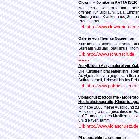
Clownin - Komikerin KATJA ISER
Nanu, ein Clown - im Raum!? ...bei V
offenen Tür, Jubiläum, Gala, Empfan
Kindergarten, Krankenhaus, Senior
Produktpräs
Url: http://www.clownerie-come
-------
Galerie von Thomas Guggemos
Künstler aus Bayern stellt seine Bild
Surrealismus und Realismus. Th
Url: http://www.tschurtsch.de
-------
Acrylbilder / Acrylmalerei von Gab
Die Künstlerin präsentiert ihre lebe
Acrylgemälde von gegenständlich bi
Auftragsarbeit, liebevoll bis ins Deta
Url: http://www.gabriela-zerka
-------
violaschuetz fotografie - Modefoto
Hochzeitsfotografie, Kinderfotogra
Ich habe 2006 meine Ausbildung zur
Musikfotografen abgeschlossen. Wä
auf Tournee mit den Musikern um zu 
um die Welt samm
Url: http://www.violaschuetz.de
-------
Photographie-harald-notter